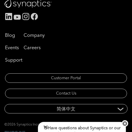
Blog
Company
Events
Careers
Support
Customer Portal
Contact Us
©2026 Synaptics Incorporated. 版权所有。
👋Have questions about Synaptics or our