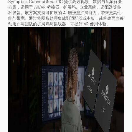
Synaptics ConnectSmart IC 提供高速视频、数据与音频解决
方案，适用于 AR/VR 桥接器、扩展坞、企业系统、适配器等多
种设备。该方案支持可扩展的 AI 增强型扩展能力，带来更高性
能与带宽。通过将图形处理集成到适配器或主板，或构建面向移
动用户与团队的扩展坞与集线器，可提升 VR 使用体验。